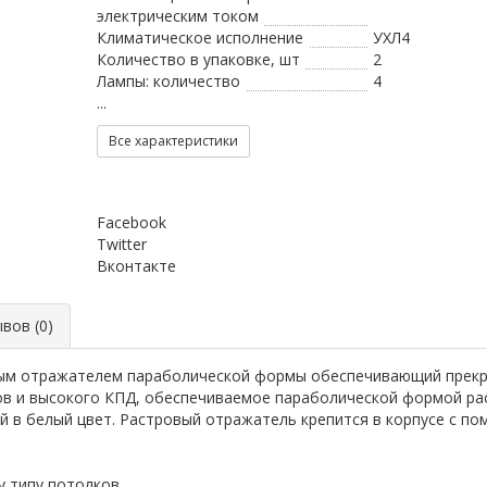
электрическим током
Климатическое исполнение
УХЛ4
Количество в упаковке, шт
2
Лампы: количество
4
...
Все характеристики
Facebook
Twitter
Вконтакте
ов (0)
вым отражателем параболической формы обеспечивающий прекр
ов и высокого КПД, обеспечиваемое параболической формой ра
й в белый цвет. Растровый отражатель крепится в корпусе с по
у типу потолков.