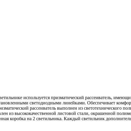
ветильнике используется призматический рассеиватель, имеющ
становленными светодиодными линейками. Обеспечивает комфорт
зматический рассеиватель выполнен из светотехнического поли
лен из высококачественной листовой стали, окрашенной полиме
онная коробка на 2 светильника. Каждый светильник дополнител