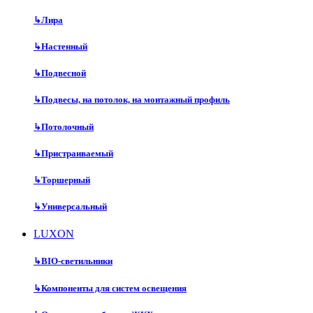
↳
Лира
↳
Настенный
↳
Подвесной
↳
Подвесы, на потолок, на монтажный профиль
↳
Потолочный
↳
Пристраиваемый
↳
Торшерный
↳
Универсальный
LUXON
↳
BIO-светильники
↳
Компоненты для систем освещения