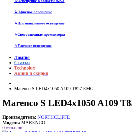
↳
Освещение в области ЖКХ
↳
Офисное освещение
↳
Промышленное освещение
↳
Светодиодные прожекторы
↳
Уличное освещение
Лампы
Статьи
Technolux
Акции и скидки
Marenco S LED4x1050 A109 T857 EMG
Marenco S LED4x1050 A109 T
Производитель:
NORTHCLIFFE
Модель:
MARENCO
0 отзывов