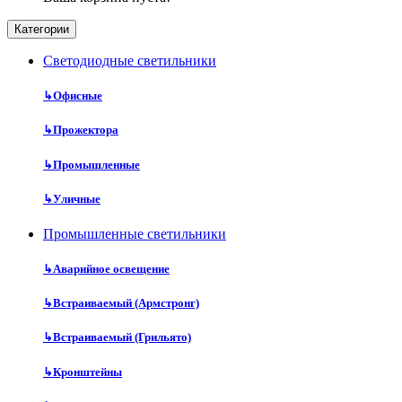
Категории
Cветодиодные светильники
↳
Офисные
↳
Прожектора
↳
Промышленные
↳
Уличные
Промышленные светильники
↳
Аварийное освещение
↳
Встраиваемый (Армстронг)
↳
Встраиваемый (Грильято)
↳
Кронштейны