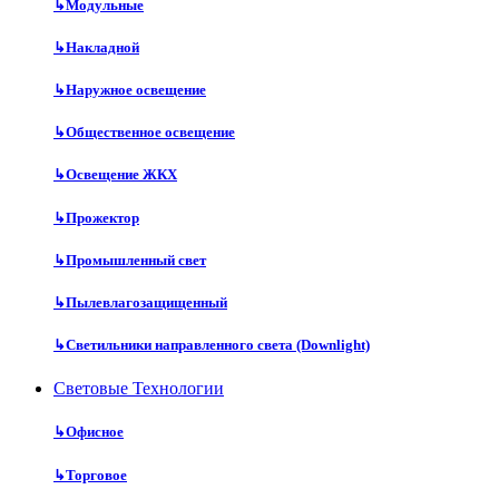
↳
Модульные
↳
Накладной
↳
Наружное освещение
↳
Общественное освещение
↳
Освещение ЖКХ
↳
Прожектор
↳
Промышленный свет
↳
Пылевлагозащищенный
↳
Светильники направленного света (Downlight)
Световые Технологии
↳
Офисное
↳
Торговое