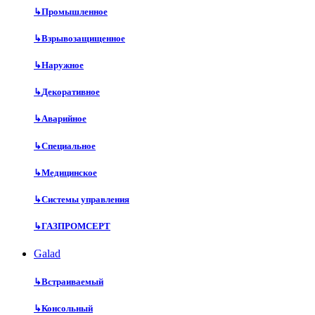
↳
Промышленное
↳
Взрывозащищенное
↳
Наружное
↳
Декоративное
↳
Аварийное
↳
Специальное
↳
Медицинское
↳
Системы управления
↳
ГАЗПРОМСЕРТ
Galad
↳
Встраиваемый
↳
Консольный