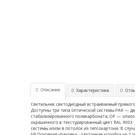
Описание
Характеристики
Отзыв
Светильник светодиодный встраиваемый прямого с
Доступны три типа оптической системы.PAR — дв
стабилизированного поликарбоната; OP — опало
окрашенного в текстурированный цвет RAL 9003.
системы и/или в потолок из гипсокартона. В сл
SB.Основная упаковка - картонная коробка на 2 