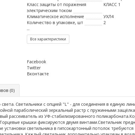
Класс защиты от поражения
КЛАСС 1
электрическим током
Климатическое исполнение
УХЛ4
Количество в упаковке, шт
2
...
Все характеристики
Facebook
Twitter
Вконтакте
ов (0)
вета. Светильники с опцией "L" - для соединения в единую лин
ойной параболический зеркальный растр с пружинными защёлка
вый рассеиватель из УФ-стабилизированного поликарбоната.Кор
 Торцевые крышки фиксируются двумя винтами.Светильник предн
учае установки светильника в гипсокартонный потолок требуютс
светильника. Каждый светильник дополнительно упакован в воз