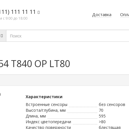
111) 111 11 11
Доставка
Опл
 с 9:00 до 18:00
54 T840 OP LT80
Характеристики
Встроенные сенсоры
без сенсоров
Высота/глубина, мм
70
Длина, мм
595
Индекс цветопередачи
>80
Качество поверхности
блестящая