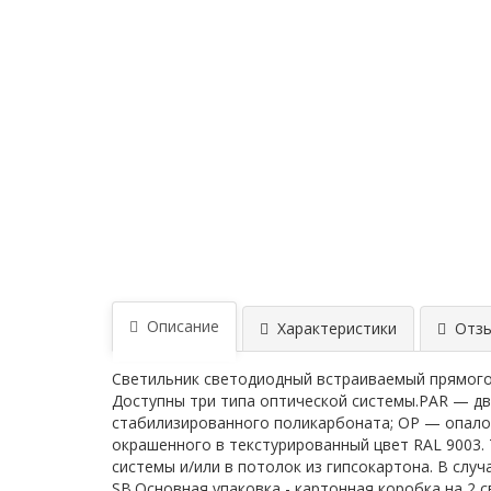
Описание
Характеристики
Отзыв
Светильник светодиодный встраиваемый прямого с
Доступны три типа оптической системы.PAR — дв
стабилизированного поликарбоната; OP — опало
окрашенного в текстурированный цвет RAL 9003.
системы и/или в потолок из гипсокартона. В сл
SB.Основная упаковка - картонная коробка на 2 