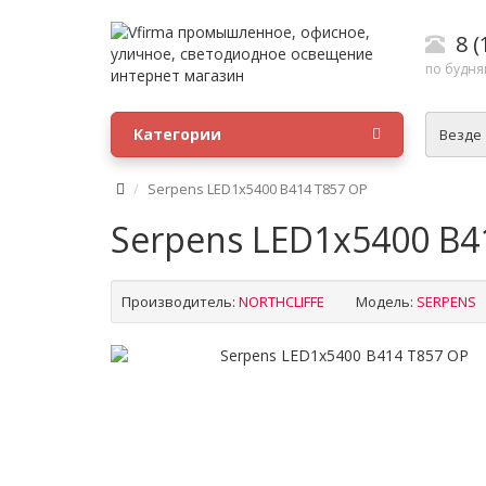
8 (
по будням
Категории
Везде
Serpens LED1x5400 B414 T857 OP
Serpens LED1x5400 B4
Производитель:
NORTHCLIFFE
Модель:
SERPENS