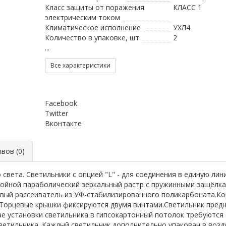
Класс защиты от поражения
КЛАСС 1
электрическим током
Климатическое исполнение
УХЛ4
Количество в упаковке, шт
2
...
Все характеристики
Facebook
Twitter
Вконтакте
ов (0)
вета. Светильники с опцией "L" - для соединения в единую лин
ойной параболический зеркальный растр с пружинными защёлка
вый рассеиватель из УФ-стабилизированного поликарбоната.Кор
 Торцевые крышки фиксируются двумя винтами.Светильник предн
учае установки светильника в гипсокартонный потолок требуютс
светильника. Каждый светильник дополнительно упакован в воз