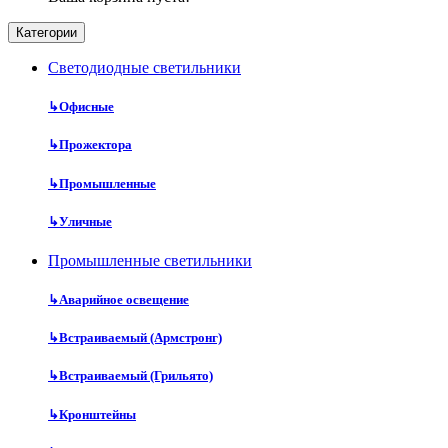
Категории
Cветодиодные светильники
↳
Офисные
↳
Прожектора
↳
Промышленные
↳
Уличные
Промышленные светильники
↳
Аварийное освещение
↳
Встраиваемый (Армстронг)
↳
Встраиваемый (Грильято)
↳
Кронштейны