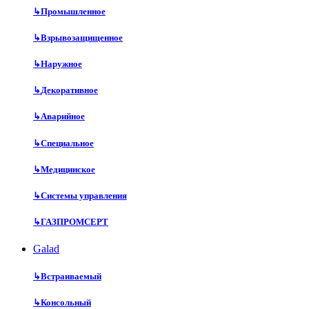
↳
Промышленное
↳
Взрывозащищенное
↳
Наружное
↳
Декоративное
↳
Аварийное
↳
Специальное
↳
Медицинское
↳
Системы управления
↳
ГАЗПРОМСЕРТ
Galad
↳
Встраиваемый
↳
Консольный