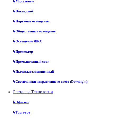
↳
Модульные
↳
Накладной
↳
Наружное освещение
↳
Общественное освещение
↳
Освещение ЖКХ
↳
Прожектор
↳
Промышленный свет
↳
Пылевлагозащищенный
↳
Светильники направленного света (Downlight)
Световые Технологии
↳
Офисное
↳
Торговое