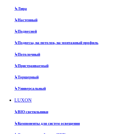
↳
Лира
↳
Настенный
↳
Подвесной
↳
Подвесы, на потолок, на монтажный профиль
↳
Потолочный
↳
Пристраиваемый
↳
Торшерный
↳
Универсальный
LUXON
↳
BIO-светильники
↳
Компоненты для систем освещения