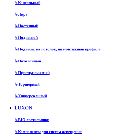
↳
Консольный
↳
Лира
↳
Настенный
↳
Подвесной
↳
Подвесы, на потолок, на монтажный профиль
↳
Потолочный
↳
Пристраиваемый
↳
Торшерный
↳
Универсальный
LUXON
↳
BIO-светильники
↳
Компоненты для систем освещения