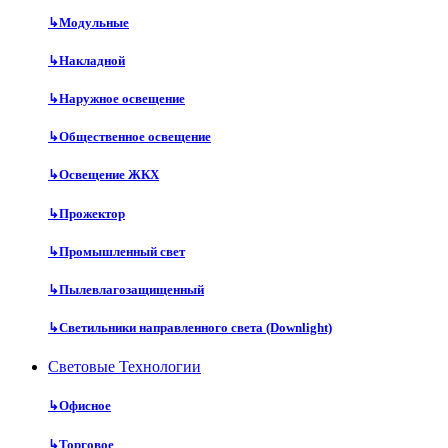
↳
Модульные
↳
Накладной
↳
Наружное освещение
↳
Общественное освещение
↳
Освещение ЖКХ
↳
Прожектор
↳
Промышленный свет
↳
Пылевлагозащищенный
↳
Светильники направленного света (Downlight)
Световые Технологии
↳
Офисное
↳
Торговое