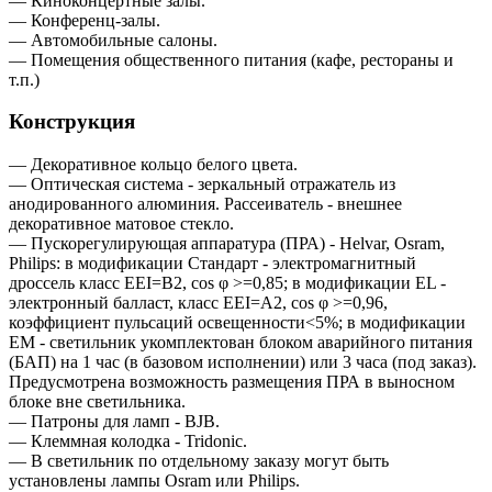
— Киноконцертные залы.
— Конференц-залы.
— Автомобильные салоны.
— Помещения общественного питания (кафе, рестораны и
т.п.)
Конструкция
— Декоративное кольцо белого цвета.
— Оптическая система - зеркальный отражатель из
анодированного алюминия. Рассеиватель - внешнее
декоративное матовое стекло.
— Пускорегулирующая аппаратура (ПРА) - Helvar, Osram,
Philips: в модификации Стандарт - электромагнитный
дроссель класс EEI=B2, cos φ >=0,85; в модификации EL -
электронный балласт, класс EEI=A2, cos φ >=0,96,
коэффициент пульсаций освещенности<5%; в модификации
EM - светильник укомплектован блоком аварийного питания
(БАП) на 1 час (в базовом исполнении) или 3 часа (под заказ).
Предусмотрена возможность размещения ПРА в выносном
блоке вне светильника.
— Патроны для ламп - BJB.
— Клеммная колодка - Tridonic.
— В светильник по отдельному заказу могут быть
установлены лампы Osram или Philips.