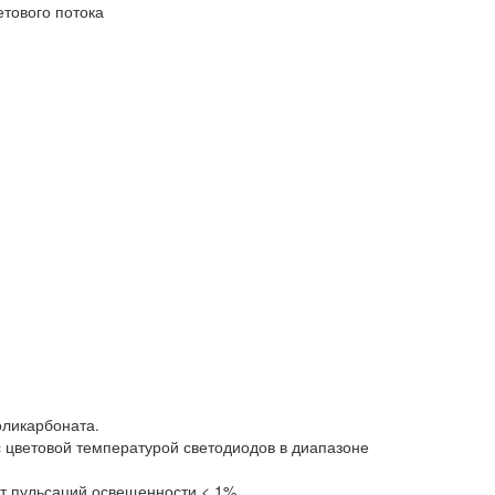
оликарбоната.
с цветовой температурой светодиодов в диапазоне
нт пульсаций освещенности < 1%.