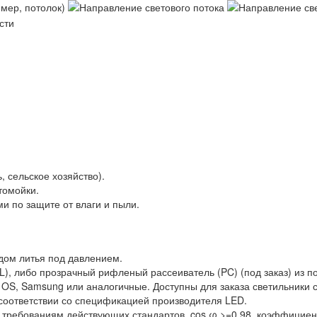
сельское хозяйство).
томойки.
 по защите от влаги и пыли.
дом литья под давлением.
), либо прозрачный рифленый рассеиватель (PC) (под заказ) из п
m OS, Samsung или аналогичные. Доступны для заказа светильники 
 соответствии со спецификацией производителя LED.
ем требованиям действующих стандартов, cos φ >=0,98, коэффицие