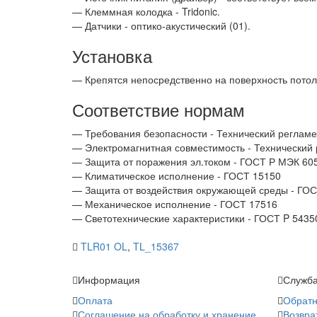
— Клеммная колодка - Tridonic.
— Датчики - оптико-акустический (01).
Установка
— Крепятся непосредственно на поверхность потол
Соответствие нормам
— Требования безопасности - Технический регламе
— Электромагнитная совместимость - Технический
— Защита от поражения эл.током - ГОСТ Р МЭК 605
— Климатическое исполнение - ГОСТ 15150
— Защита от воздействия окружающей среды - ГО
— Механическое исполнение - ГОСТ 17516
— Светотехнические характеристики - ГОСТ P 5435
TLR01 OL
,
TL_15367
Информация
Служба
Оплата
Обратн
Соглашение на обработку и хранение
Возвра