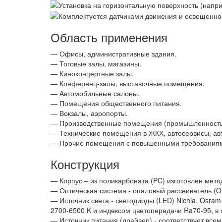
Область применения
— Офисы, административные здания.
— Тоговые залы, магазины.
— Киноконцертные залы.
— Конференц-залы, выставочные помещения.
— Автомобильные салоны.
— Помещения общественного питания.
— Вокзалы, аэропорты.
— Производственные помещения (промышленность, 
— Технические помещения в ЖКХ, автосервисы, ав
— Прочие помещения с повышенными требованиями
Конструкция
— Корпус – из поликарбоната (PC) изготовлен мето
— Оптическая система - опаловый рассеиватель (OL
— Источник света - светодиоды (LED) Nichia, Osra
2700-6500 K и индексом цветопередачи Ra70-95, в
— Источник питания (драйвер) - соответствует вс