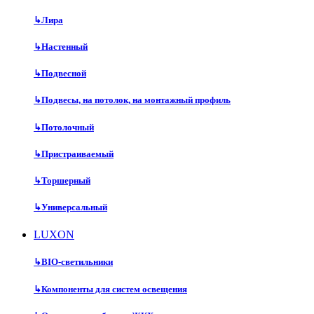
↳
Лира
↳
Настенный
↳
Подвесной
↳
Подвесы, на потолок, на монтажный профиль
↳
Потолочный
↳
Пристраиваемый
↳
Торшерный
↳
Универсальный
LUXON
↳
BIO-светильники
↳
Компоненты для систем освещения