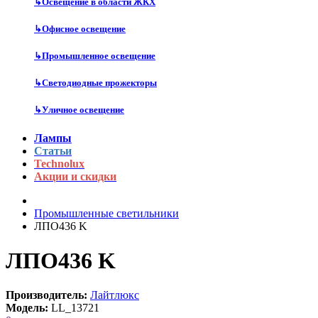
↳
Освещение в области ЖКХ
↳
Офисное освещение
↳
Промышленное освещение
↳
Светодиодные прожекторы
↳
Уличное освещение
Лампы
Статьи
Technolux
Акции и скидки
Промышленные светильники
ЛПО436 K
ЛПО436 K
Производитель:
Лайтлюкс
Модель:
LL_13721