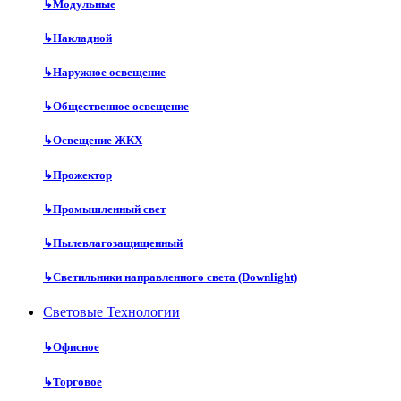
↳
Модульные
↳
Накладной
↳
Наружное освещение
↳
Общественное освещение
↳
Освещение ЖКХ
↳
Прожектор
↳
Промышленный свет
↳
Пылевлагозащищенный
↳
Светильники направленного света (Downlight)
Световые Технологии
↳
Офисное
↳
Торговое