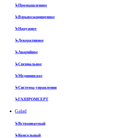
↳
Промышленное
↳
Взрывозащищенное
↳
Наружное
↳
Декоративное
↳
Аварийное
↳
Специальное
↳
Медицинское
↳
Системы управления
↳
ГАЗПРОМСЕРТ
Galad
↳
Встраиваемый
↳
Консольный