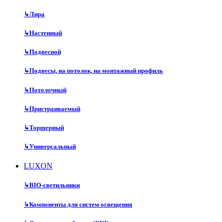
↳
Лира
↳
Настенный
↳
Подвесной
↳
Подвесы, на потолок, на монтажный профиль
↳
Потолочный
↳
Пристраиваемый
↳
Торшерный
↳
Универсальный
LUXON
↳
BIO-светильники
↳
Компоненты для систем освещения