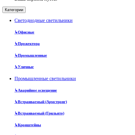
Категории
Cветодиодные светильники
↳
Офисные
↳
Прожектора
↳
Промышленные
↳
Уличные
Промышленные светильники
↳
Аварийное освещение
↳
Встраиваемый (Армстронг)
↳
Встраиваемый (Грильято)
↳
Кронштейны