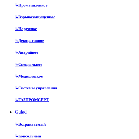
↳
Промышленное
↳
Взрывозащищенное
↳
Наружное
↳
Декоративное
↳
Аварийное
↳
Специальное
↳
Медицинское
↳
Системы управления
↳
ГАЗПРОМСЕРТ
Galad
↳
Встраиваемый
↳
Консольный