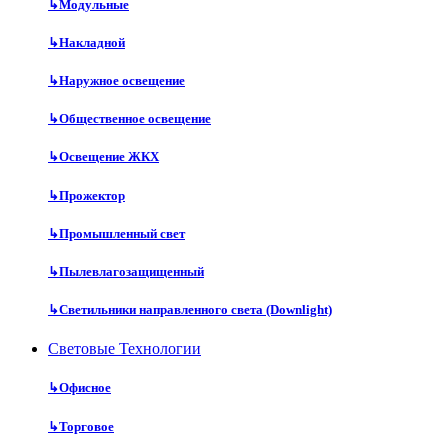
↳
Модульные
↳
Накладной
↳
Наружное освещение
↳
Общественное освещение
↳
Освещение ЖКХ
↳
Прожектор
↳
Промышленный свет
↳
Пылевлагозащищенный
↳
Светильники направленного света (Downlight)
Световые Технологии
↳
Офисное
↳
Торговое