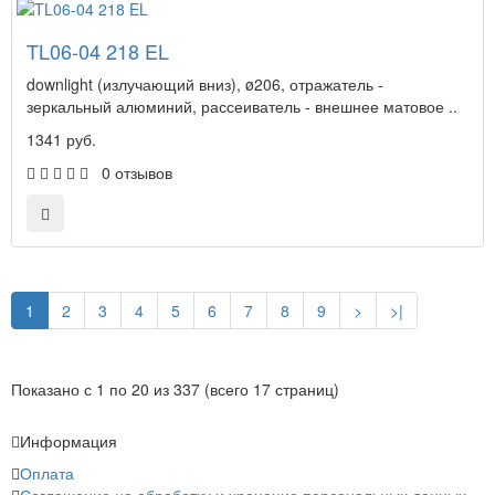
TL06-04 218 EL
downlight (излучающий вниз), ø206, отражатель -
зеркальный алюминий, рассеиватель - внешнее матовое ..
1341 руб.
0 отзывов
1
2
3
4
5
6
7
8
9
>
>|
Показано с 1 по 20 из 337 (всего 17 страниц)
Информация
Оплата