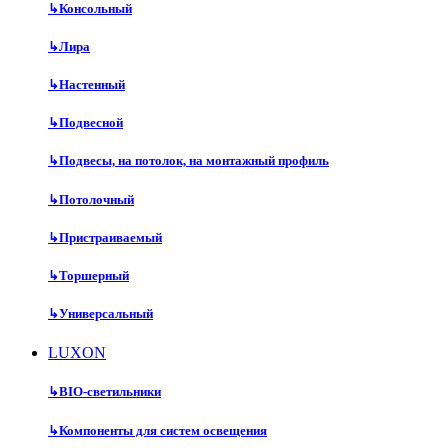
↳
Консольный
↳
Лира
↳
Настенный
↳
Подвесной
↳
Подвесы, на потолок, на монтажный профиль
↳
Потолочный
↳
Пристраиваемый
↳
Торшерный
↳
Универсальный
LUXON
↳
BIO-светильники
↳
Компоненты для систем освещения