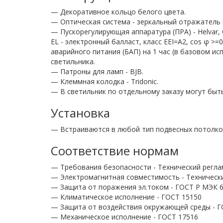
— Декоративное кольцо белого цвета.
— Оптическая система - зеркальный отражатель 
— Пускорегулирующая аппаратура (ПРА) - Helvar, 
EL - электронный балласт, класс EEI=A2, cos φ 
аварийного питания (БАП) на 1 час (в базовом и
светильника.
— Патроны для ламп - BJB.
— Клеммная колодка - Tridonic.
— В светильник по отдельному заказу могут быть
Установка
— Встраиваются в любой тип подвесных потолков
Соответствие нормам
— Требования безопасности - Технический регла
— Электромагнитная совместимость - Технически
— Защита от поражения эл.током - ГОСТ Р МЭК 60
— Климатическое исполнение - ГОСТ 15150
— Защита от воздействия окружающей среды - Г
— Механическое исполнение - ГОСТ 17516