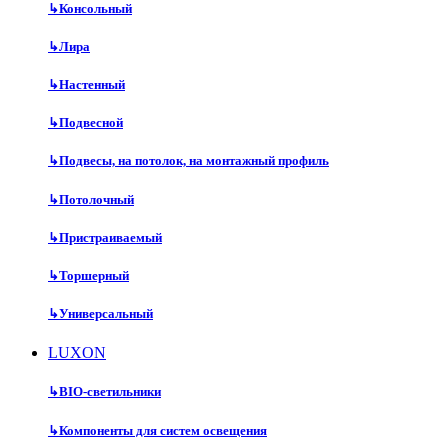
↳
Консольный
↳
Лира
↳
Настенный
↳
Подвесной
↳
Подвесы, на потолок, на монтажный профиль
↳
Потолочный
↳
Пристраиваемый
↳
Торшерный
↳
Универсальный
LUXON
↳
BIO-светильники
↳
Компоненты для систем освещения