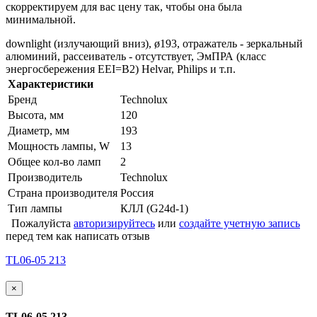
скорректируем для вас цену так, чтобы она была
минимальной.
downlight (излучающий вниз), ø193, отражатель - зеркальный
алюминий, рассеиватель - отсутствует, ЭмПРА (класс
энергосбережения EEI=B2) Helvar, Philips и т.п.
Характеристики
Бренд
Technolux
Высота, мм
120
Диаметр, мм
193
Мощность лампы, W
13
Общее кол-во ламп
2
Производитель
Technolux
Страна производителя
Россия
Тип лампы
КЛЛ (G24d-1)
Пожалуйста
авторизируйтесь
или
создайте учетную запись
перед тем как написать отзыв
TL06-05 213
×
TL06-05 213