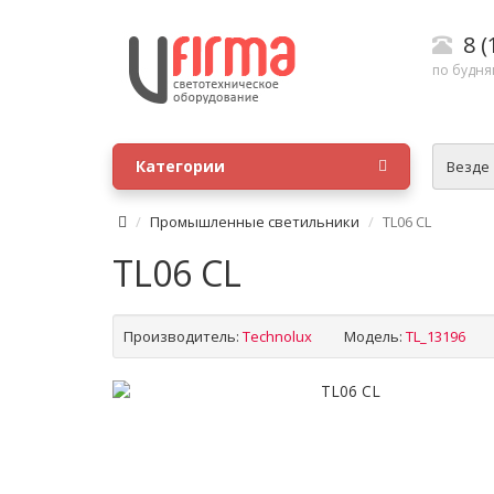
8 (
по будням
Категории
Везде
Промышленные светильники
TL06 CL
TL06 CL
Производитель:
Technolux
Модель:
TL_13196