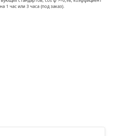
ствующих стандартов, cos φ >=0,98, коэффициент
1 час или 3 часа (под заказ).