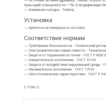
— Источник питания (драйвер) - Helvar, Vossloh
пульсаций освещенности < 1%. В модификации EM -
— Клеммная колодка - Tridonic.
Установка
— Крепятся на поверхность потолка
Соответствие нормам
— Требования безопасности - Технический регла
— Электромагнитная совместимость - Технически
— Защита от поражения эл.током - ГОСТ Р МЭК 60
— Климатическое исполнение - ГОСТ 15150
— Защита от воздействия окружающей среды - Г
— Механическое исполнение - ГОСТ 17516
— Светотехнические характеристики - ГОСТ P 54
TL06 CL