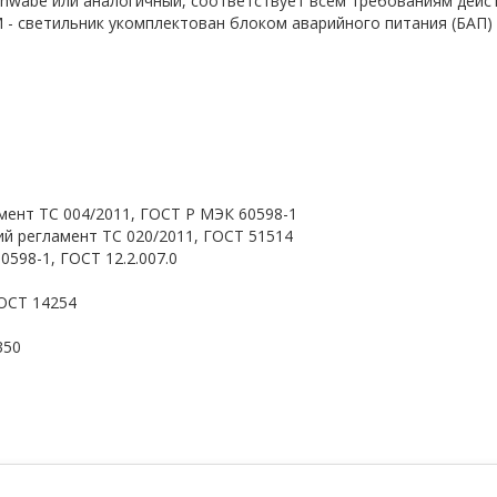
 Schwabe или аналогичный, соответствует всем требованиям дей
 светильник укомплектован блоком аварийного питания (БАП) на 
мент ТС 004/2011, ГОСТ Р МЭК 60598-1
й регламент ТС 020/2011, ГОСТ 51514
598-1, ГОСТ 12.2.007.0
ОСТ 14254
350