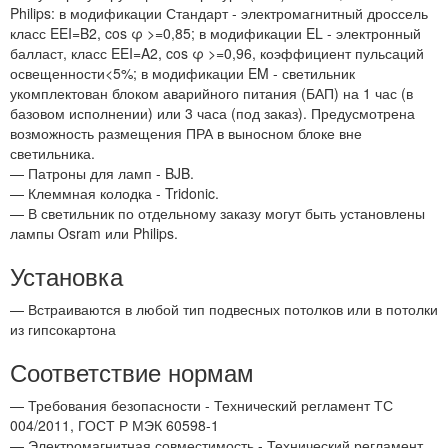
Philips: в модификации Стандарт - электромагнитный дроссель
класс EEI=B2, cos φ >=0,85; в модификации EL - электронный
балласт, класс EEI=A2, cos φ >=0,96, коэффициент пульсаций
освещенности<5%; в модификации EM - светильник
укомплектован блоком аварийного питания (БАП) на 1 час (в
базовом исполнении) или 3 часа (под заказ). Предусмотрена
возможность размещения ПРА в выносном блоке вне
светильника.
— Патроны для ламп - BJB.
— Клеммная колодка - Tridonic.
— В светильник по отдельному заказу могут быть установлены
лампы Osram или Philips.
Установка
— Встраиваются в любой тип подвесных потолков или в потолки
из гипсокартона
Соответствие нормам
— Требования безопасности - Технический регламент ТС
004/2011, ГОСТ Р МЭК 60598-1
— Электромагнитная совместимость - Технический регламент