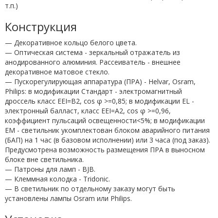
т.п.)
Конструкция
— Декоративное кольцо белого цвета.
— Оптическая система - зеркальный отражатель из
анодированного алюминия. Рассеиватель - внешнее
декоративное матовое стекло.
— Пускорегулирующая аппаратура (ПРА) - Helvar, Osram,
Philips: в модификации Стандарт - электромагнитный
дроссель класс EEI=B2, cos φ >=0,85; в модификации EL -
электронный балласт, класс EEI=A2, cos φ >=0,96,
коэффициент пульсаций освещенности<5%; в модификации
EM - светильник укомплектован блоком аварийного питания
(БАП) на 1 час (в базовом исполнении) или 3 часа (под заказ).
Предусмотрена возможность размещения ПРА в выносном
блоке вне светильника.
— Патроны для ламп - BJB.
— Клеммная колодка - Tridonic.
— В светильник по отдельному заказу могут быть
установлены лампы Osram или Philips.