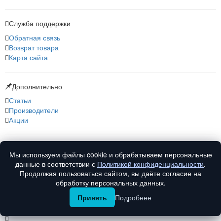
Служба поддержки
Обратная связь
Возврат товара
Карта сайта
Дополнительно
Статьи
Производители
Акции
О нас
Мы используем файлы cookie и обрабатываем персональные
О компании
данные в соответствии с
Политикой конфиденциальности
.
Контакты
Продолжая пользоваться сайтом, вы даёте согласие на
обработку персональных данных.
Принять
Подробнее
© Vfirma.ru 2008-2026 г. Все права защищены.