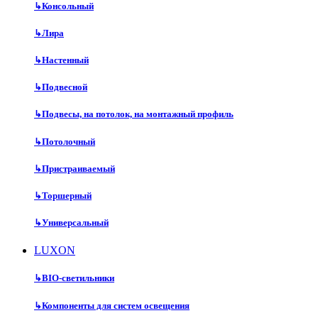
↳
Консольный
↳
Лира
↳
Настенный
↳
Подвесной
↳
Подвесы, на потолок, на монтажный профиль
↳
Потолочный
↳
Пристраиваемый
↳
Торшерный
↳
Универсальный
LUXON
↳
BIO-светильники
↳
Компоненты для систем освещения