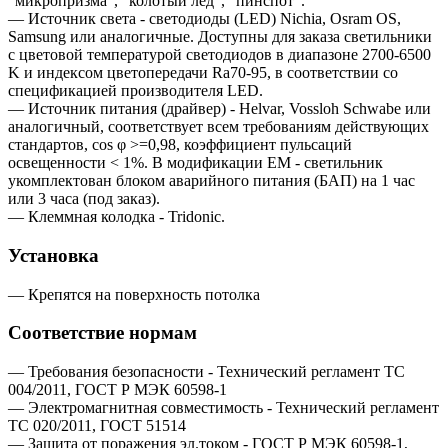
"микропризма", "колотый лед", "пинспот".
— Источник света - светодиоды (LED) Nichia, Osram OS,
Samsung или аналогичные. Доступны для заказа светильники
с цветовой температурой светодиодов в диапазоне 2700-6500
K и индексом цветопередачи Ra70-95, в соответствии со
спецификацией производителя LED.
— Источник питания (драйвер) - Helvar, Vossloh Schwabe или
аналогичный, соответствует всем требованиям действующих
стандартов, cos φ >=0,98, коэффициент пульсаций
освещенности < 1%. В модификации EM - светильник
укомплектован блоком аварийного питания (БАП) на 1 час
или 3 часа (под заказ).
— Клеммная колодка - Tridonic.
Установка
— Крепятся на поверхность потолка
Соответствие нормам
— Требования безопасности - Технический регламент ТС
004/2011, ГОСТ Р МЭК 60598-1
— Электромагнитная совместимость - Технический регламент
ТС 020/2011, ГОСТ 51514
— Защита от поражения эл.током - ГОСТ Р МЭК 60598-1,