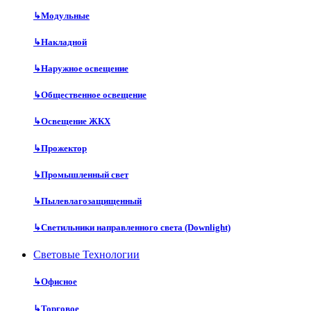
↳
Модульные
↳
Накладной
↳
Наружное освещение
↳
Общественное освещение
↳
Освещение ЖКХ
↳
Прожектор
↳
Промышленный свет
↳
Пылевлагозащищенный
↳
Светильники направленного света (Downlight)
Световые Технологии
↳
Офисное
↳
Торговое