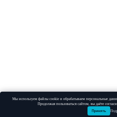
Мы используем файлы cookie и обрабатываем персональные данн
Продолжая пользоваться сайтом, вы даёте соглас
Под
Принять