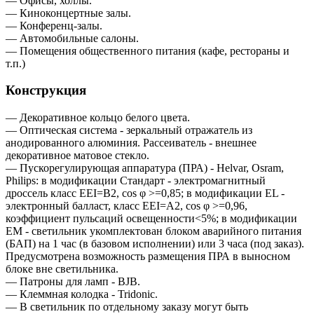
— Офисы, холлы.
— Киноконцертные залы.
— Конференц-залы.
— Автомобильные салоны.
— Помещения общественного питания (кафе, рестораны и
т.п.)
Конструкция
— Декоративное кольцо белого цвета.
— Оптическая система - зеркальный отражатель из
анодированного алюминия. Рассеиватель - внешнее
декоративное матовое стекло.
— Пускорегулирующая аппаратура (ПРА) - Helvar, Osram,
Philips: в модификации Стандарт - электромагнитный
дроссель класс EEI=B2, cos φ >=0,85; в модификации EL -
электронный балласт, класс EEI=A2, cos φ >=0,96,
коэффициент пульсаций освещенности<5%; в модификации
EM - светильник укомплектован блоком аварийного питания
(БАП) на 1 час (в базовом исполнении) или 3 часа (под заказ).
Предусмотрена возможность размещения ПРА в выносном
блоке вне светильника.
— Патроны для ламп - BJB.
— Клеммная колодка - Tridonic.
— В светильник по отдельному заказу могут быть