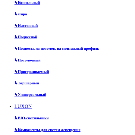
↳
Консольный
↳
Лира
↳
Настенный
↳
Подвесной
↳
Подвесы, на потолок, на монтажный профиль
↳
Потолочный
↳
Пристраиваемый
↳
Торшерный
↳
Универсальный
LUXON
↳
BIO-светильники
↳
Компоненты для систем освещения