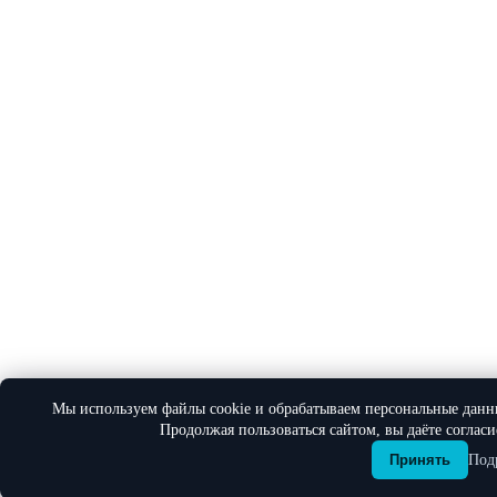
Мы используем файлы cookie и обрабатываем персональные данн
Продолжая пользоваться сайтом, вы даёте соглас
Под
Принять