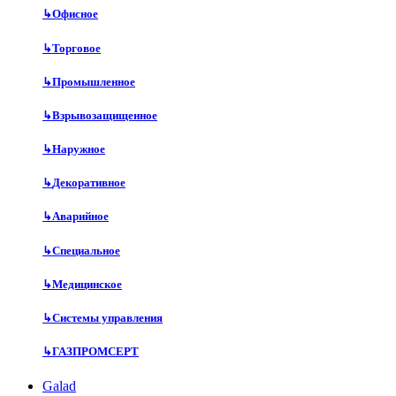
↳
Офисное
↳
Торговое
↳
Промышленное
↳
Взрывозащищенное
↳
Наружное
↳
Декоративное
↳
Аварийное
↳
Специальное
↳
Медицинское
↳
Системы управления
↳
ГАЗПРОМСЕРТ
Galad