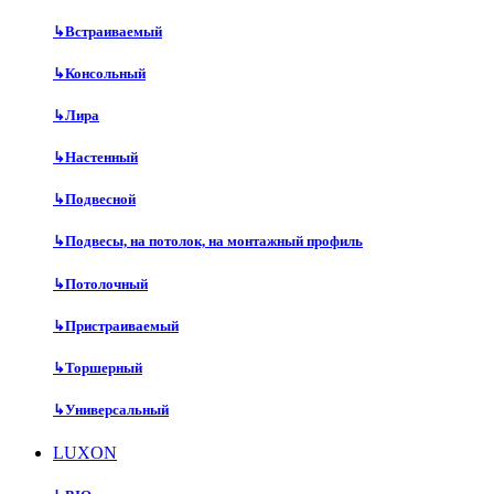
↳
Встраиваемый
↳
Консольный
↳
Лира
↳
Настенный
↳
Подвесной
↳
Подвесы, на потолок, на монтажный профиль
↳
Потолочный
↳
Пристраиваемый
↳
Торшерный
↳
Универсальный
LUXON