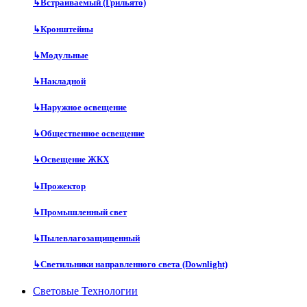
↳
Встраиваемый (Грильято)
↳
Кронштейны
↳
Модульные
↳
Накладной
↳
Наружное освещение
↳
Общественное освещение
↳
Освещение ЖКХ
↳
Прожектор
↳
Промышленный свет
↳
Пылевлагозащищенный
↳
Светильники направленного света (Downlight)
Световые Технологии