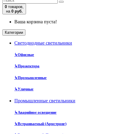
0
товаров,
на
0 руб.
Ваша корзина пуста!
Категории
Cветодиодные светильники
↳
Офисные
↳
Прожектора
↳
Промышленные
↳
Уличные
Промышленные светильники
↳
Аварийное освещение
↳
Встраиваемый (Армстронг)