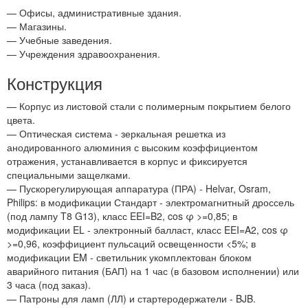
— Офисы, административные здания.
— Магазины.
— Учебные заведения.
— Учреждения здравоохранения.
Конструкция
— Корпус из листовой стали с полимерным покрытием белого
цвета.
— Оптическая система - зеркальная решетка из
анодированного алюминия с высоким коэффициентом
отражения, устанавливается в корпус и фиксируется
специальными защелками.
— Пускорегулирующая аппаратура (ПРА) - Helvar, Osram,
Philips: в модификации Стандарт - электромагнитный дроссель
(под лампу T8 G13), класс EEI=B2, cos φ >=0,85; в
модификации EL - электронный балласт, класс EEI=A2, cos φ
>=0,96, коэффициент пульсаций освещенности <5%; в
модификации EM - светильник укомплектован блоком
аварийного питания (БАП) на 1 час (в базовом исполнении) или
3 часа (под заказ).
— Патроны для ламп (ЛЛ) и стартеродержатели - BJB.