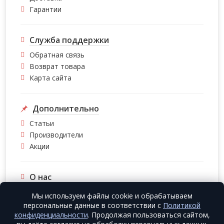
Гарантии
Служба поддержки
Обратная связь
Возврат товара
Карта сайта
Дополнительно
Статьи
Производители
Акции
О нас
О компании
Мы используем файлы cookie и обрабатываем
Контакты
персональные данные в соответствии с
Политикой
конфиденциальности
. Продолжая пользоваться сайтом,