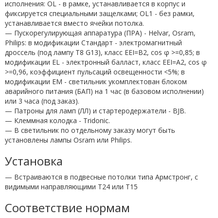
исполнения: OL - в рамке, устанавливается в корпус и
фиксируется специальными защелками; OL1 - без рамки,
устанавливается вместо ячейки потолка.
— Пускорегулирующая аппаратура (ПРА) - Helvar, Osram,
Philips: в модификации Стандарт - электромагнитный
дроссель (под лампу T8 G13), класс EEI=B2, cos φ >=0,85; в
модификации EL - электронный балласт, класс EEI=A2, cos φ
>=0,96, коэффициент пульсаций освещенности <5%; в
модификации EM - светильник укомплектован блоком
аварийного питания (БАП) на 1 час (в базовом исполнении)
или 3 часа (под заказ).
— Патроны для ламп (ЛЛ) и стартеродержатели - BJB.
— Клеммная колодка - Tridonic.
— В светильник по отдельному заказу могут быть
установлены лампы Osram или Philips.
Установка
— Встраиваются в подвесные потолки типа Армстронг, с
видимыми направляющими T24 или T15
Соответствие нормам