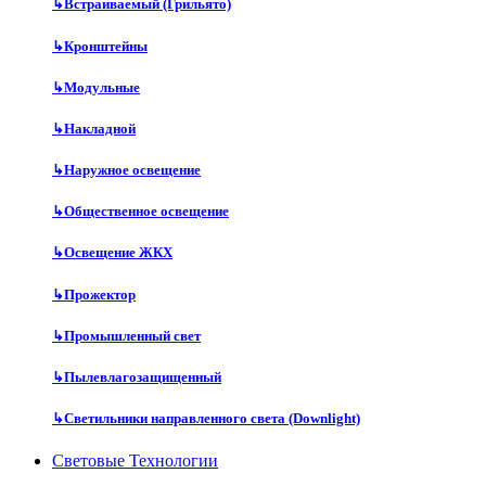
↳
Встраиваемый (Грильято)
↳
Кронштейны
↳
Модульные
↳
Накладной
↳
Наружное освещение
↳
Общественное освещение
↳
Освещение ЖКХ
↳
Прожектор
↳
Промышленный свет
↳
Пылевлагозащищенный
↳
Светильники направленного света (Downlight)
Световые Технологии