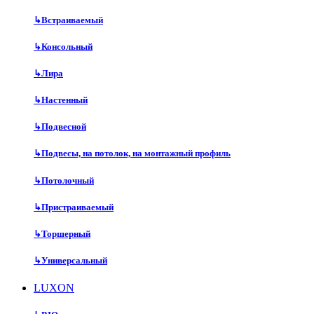
↳
Встраиваемый
↳
Консольный
↳
Лира
↳
Настенный
↳
Подвесной
↳
Подвесы, на потолок, на монтажный профиль
↳
Потолочный
↳
Пристраиваемый
↳
Торшерный
↳
Универсальный
LUXON