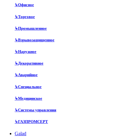
↳
Офисное
↳
Торговое
↳
Промышленное
↳
Взрывозащищенное
↳
Наружное
↳
Декоративное
↳
Аварийное
↳
Специальное
↳
Медицинское
↳
Системы управления
↳
ГАЗПРОМСЕРТ
Galad