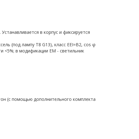
Устанавливается в корпус и фиксируется
ель (под лампу T8 G13), класс EEI=B2, cos φ
ти <5%; в модификации EM - светильник
тон (с помощью дополнительного комплекта