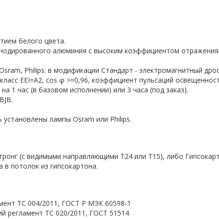
тием белого цвета.
анодированного алюминия с высоким коэффициентом отражения. 
sram, Philips: в модификации Стандарт - электромагнитный дросс
 класс EEI=A2, cos φ >=0,96, коэффициент пульсаций освещеннос
а 1 час (в базовом исполнении) или 3 часа (под заказ).
BJB.
 установлены лампы Osram или Philips.
тронг (с видимыми направляющими T24 или Т15), либо Гипсокар
 в потолок из гипсокартона.
мент ТС 004/2011, ГОСТ Р МЭК 60598-1
й регламент ТС 020/2011, ГОСТ 51514