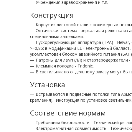
— Учреждения здравоохранения и т.п.
Конструкция
— Корпус из листовой стали с полимерным покры
— Оптическая система - зеркальная решетка из 
специальными защелками.
— Пускорегулирующая аппаратура (ПРА) - Helvar, O
>=0,85; в модификации EL - электронный балласт,
укомплектован блоком аварийного питания (БАП) н
— Патроны для ламп (ЛЛ) и стартеродержатели - 
— Клеммная колодка - Tridonic.
— В светильник по отдельному заказу могут быть
Установка
— Встраиваются в подвесные потолки типа Армс
крепления).
Инструкция по установке светильника
Соответствие нормам
— Требования безопасности - Технический регла
— Электромагнитная совместимость - Технически