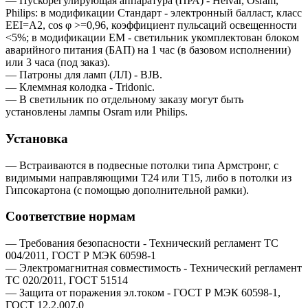
— Пускорегулирующая аппаратура (ПРА) - Helvar, Osram,
Philips: в модификации Стандарт - электронный балласт, класс
EEI=A2, cos φ >=0,96, коэффициент пульсаций освещенности
<5%; в модификации EM - светильник укомплектован блоком
аварийного питания (БАП) на 1 час (в базовом исполнении)
или 3 часа (под заказ).
— Патроны для ламп (ЛЛ) - BJB.
— Клеммная колодка - Tridonic.
— В светильник по отдельному заказу могут быть
установлены лампы Osram или Philips.
Установка
— Встраиваются в подвесные потолки типа Армстронг, с
видимыми направляющими T24 или Т15, либо в потолки из
Гипсокартона (с помощью дополнительной рамки).
Соответствие нормам
— Требования безопасности - Технический регламент ТС
004/2011, ГОСТ Р МЭК 60598-1
— Электромагнитная совместимость - Технический регламент
ТС 020/2011, ГОСТ 51514
— Защита от поражения эл.током - ГОСТ Р МЭК 60598-1,
ГОСТ 12.2.007.0