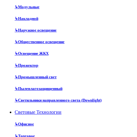
↳
Модульные
↳
Накладной
↳
Наружное освещение
↳
Общественное освещение
↳
Освещение ЖКХ
↳
Прожектор
↳
Промышленный свет
↳
Пылевлагозащищенный
↳
Светильники направленного света (Downlight)
Световые Технологии
↳
Офисное
↳
Торговое