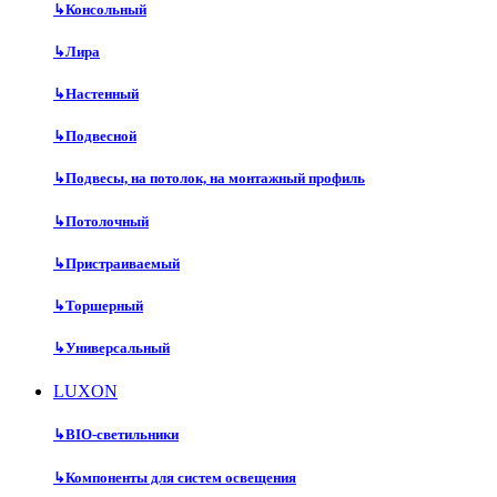
↳
Консольный
↳
Лира
↳
Настенный
↳
Подвесной
↳
Подвесы, на потолок, на монтажный профиль
↳
Потолочный
↳
Пристраиваемый
↳
Торшерный
↳
Универсальный
LUXON
↳
BIO-светильники
↳
Компоненты для систем освещения