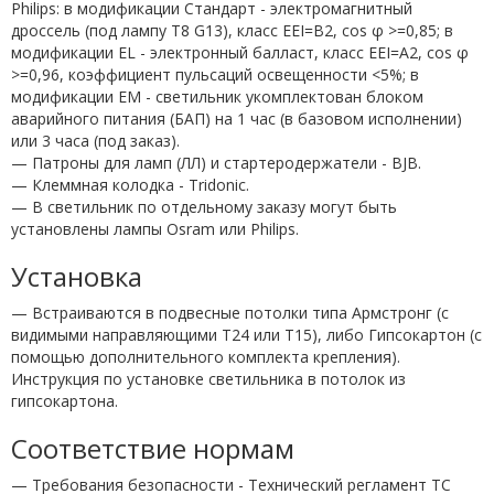
Philips: в модификации Стандарт - электромагнитный
дроссель (под лампу T8 G13), класс EEI=B2, cos φ >=0,85; в
модификации EL - электронный балласт, класс EEI=A2, cos φ
>=0,96, коэффициент пульсаций освещенности <5%; в
модификации EM - светильник укомплектован блоком
аварийного питания (БАП) на 1 час (в базовом исполнении)
или 3 часа (под заказ).
— Патроны для ламп (ЛЛ) и стартеродержатели - BJB.
— Клеммная колодка - Tridonic.
— В светильник по отдельному заказу могут быть
установлены лампы Osram или Philips.
Установка
— Встраиваются в подвесные потолки типа Армстронг (с
видимыми направляющими T24 или Т15), либо Гипсокартон (с
помощью дополнительного комплекта крепления).
Инструкция по установке светильника в потолок из
гипсокартона.
Соответствие нормам
— Требования безопасности - Технический регламент ТС