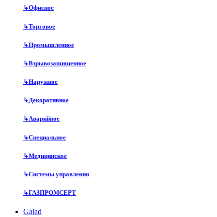
↳
Офисное
↳
Торговое
↳
Промышленное
↳
Взрывозащищенное
↳
Наружное
↳
Декоративное
↳
Аварийное
↳
Специальное
↳
Медицинское
↳
Системы управления
↳
ГАЗПРОМСЕРТ
Galad