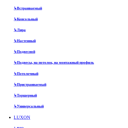
↳
Встраиваемый
↳
Консольный
↳
Лира
↳
Настенный
↳
Подвесной
↳
Подвесы, на потолок, на монтажный профиль
↳
Потолочный
↳
Пристраиваемый
↳
Торшерный
↳
Универсальный
LUXON