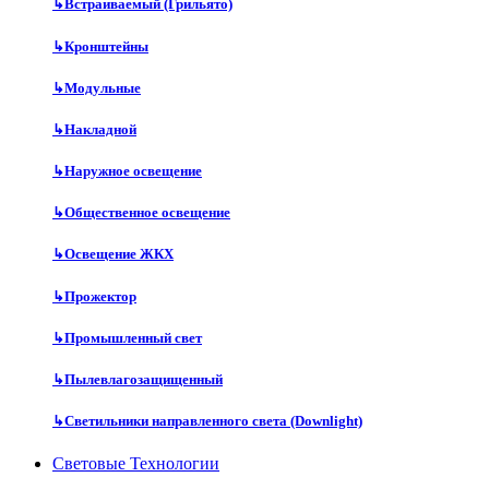
↳
Встраиваемый (Грильято)
↳
Кронштейны
↳
Модульные
↳
Накладной
↳
Наружное освещение
↳
Общественное освещение
↳
Освещение ЖКХ
↳
Прожектор
↳
Промышленный свет
↳
Пылевлагозащищенный
↳
Светильники направленного света (Downlight)
Световые Технологии