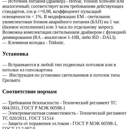
— Источник питания (драйвер) - Helvar, Vossloh Schwabe или
аналогичный; соответствует всем требованиям действующих
стандартов, cos φ >=0,98, коэффициент пульсаций
освещенности < 1%. В модификации EM - светильник
укомплектован блоком аварийного питания (БАП) на 1 час
(базовое исполнение) или 3 часа по отдельному запросу.
Возможна комплектация светильников драйвером c функцией
диммирования (RA - аналоговое 1-10В, либо RD - DALI).
— Клеммная колодка - Tridonic.
Установка
— Встраиваются в любой тип подвесных потолков или в
потолки из гипсокартона
—
Инструкция по установке светильников в потолок типа
Грильято
Соответствие нормам
— Требования безопасности - Технический регламент ТС
004/2011, ГОСТ Р МЭК 60598-1
— Электромагнитная совместимость - Технический регламент
ТС 020/2011, ГОСТ 51514
— Защита от поражения эл.током - ГОСТ Р МЭК 60598-1,
ГОСТ 12.2.007.0