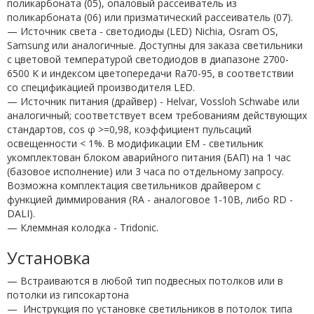
поликарбоната (05), опаловый рассеиватель из
поликарбоната (06) или призматический рассеиватель (07).
— Источник света - светодиоды (LED) Nichia, Osram OS,
Samsung или аналогичные. Доступны для заказа светильники
с цветовой температурой светодиодов в диапазоне 2700-
6500 K и индексом цветопередачи Ra70-95, в соответствии
со спецификацией производителя LED.
— Источник питания (драйвер) - Helvar, Vossloh Schwabe или
аналогичный; соответствует всем требованиям действующих
стандартов, cos φ >=0,98, коэффициент пульсаций
освещенности < 1%. В модификации EM - светильник
укомплектован блоком аварийного питания (БАП) на 1 час
(базовое исполнение) или 3 часа по отдельному запросу.
Возможна комплектация светильников драйвером c
функцией диммирования (RA - аналоговое 1-10В, либо RD -
DALI).
— Клеммная колодка - Tridonic.
Установка
— Встраиваются в любой тип подвесных потолков или в
потолки из гипсокартона
—
Инструкция по установке светильников в потолок типа