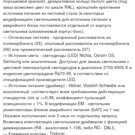
порошковой краской), декаративное кольцо белого цвета (под
заказ возможен цвет по шкале RAL), кронштейн крепления
источника питания из листовой стали (в некоторых
модификациях светильников для источника питания и
аварийного блока поставляется отдельный от корпуса
светильника-алюминиевый корпус-бокс).
— Оптическая система - прозрачный рассеиватель из
поликарбоната (05), опаловый рассеиватель из поликарбоната
(06) или призматический рассеиватель (07).
— Источник света - светодиоды (LED) Nichia, Osram OS,
Samsung или аналогичные. Доступны для заказа светильники с
цветовой температурой светодиодов в диапазоне 2700-6500 K и
индексом цветопередачи Ra70-95, в соответствии со
спецификацией производителя LED.
— Источник питания (драйвер) - Helvar, Vossloh Schwabe или
аналогичный; соответствует всем требованиям действующих
стандартов, cos φ >=0,98, коэффициент пульсаций
освещенности < 1%. В модификации EM - светильник
укомплектован блоком аварийного питания (БАП) на 1 час
(базовое исполнение) или 3 часа по отдельному запросу.
Возможна комплектация светильников драйвером c функцией
диммирования (RA - аналоговое 1-10В, либо RD - DALI).
— Клеммная колодка - Tridonic.