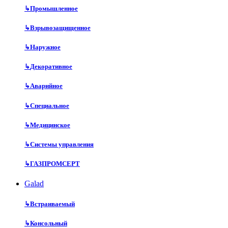
↳
Промышленное
↳
Взрывозащищенное
↳
Наружное
↳
Декоративное
↳
Аварийное
↳
Специальное
↳
Медицинское
↳
Системы управления
↳
ГАЗПРОМСЕРТ
Galad
↳
Встраиваемый
↳
Консольный