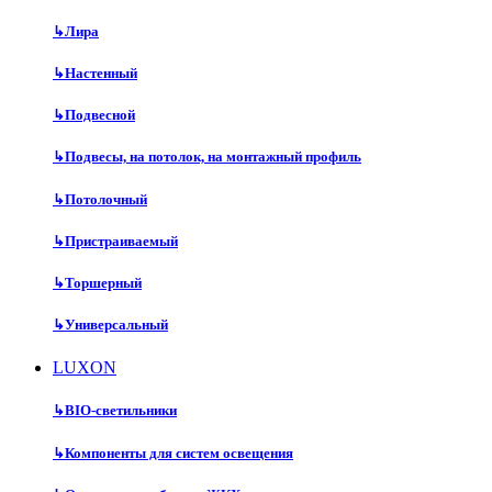
↳
Лира
↳
Настенный
↳
Подвесной
↳
Подвесы, на потолок, на монтажный профиль
↳
Потолочный
↳
Пристраиваемый
↳
Торшерный
↳
Универсальный
LUXON
↳
BIO-светильники
↳
Компоненты для систем освещения