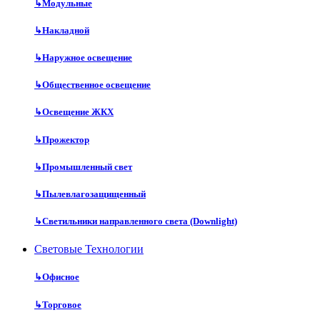
↳
Модульные
↳
Накладной
↳
Наружное освещение
↳
Общественное освещение
↳
Освещение ЖКХ
↳
Прожектор
↳
Промышленный свет
↳
Пылевлагозащищенный
↳
Светильники направленного света (Downlight)
Световые Технологии
↳
Офисное
↳
Торговое