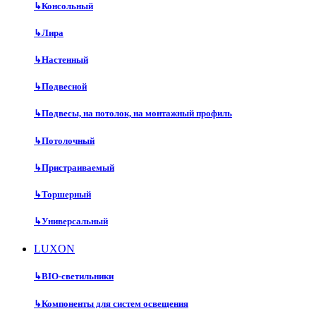
↳
Консольный
↳
Лира
↳
Настенный
↳
Подвесной
↳
Подвесы, на потолок, на монтажный профиль
↳
Потолочный
↳
Пристраиваемый
↳
Торшерный
↳
Универсальный
LUXON
↳
BIO-светильники
↳
Компоненты для систем освещения