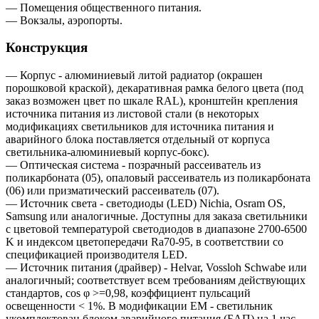
— Помещения общественного питания.
— Вокзалы, аэропорты.
Конструкция
— Корпус - алюминиевый литой радиатор (окрашен
порошковой краской), декаративная рамка белого цвета (под
заказ возможен цвет по шкале RAL), кронштейн крепления
источника питания из листовой стали (в некоторых
модификациях светильников для источника питания и
аварийного блока поставляется отдельный от корпуса
светильника-алюминиевый корпус-бокс).
— Оптическая система - позрачный рассеиватель из
поликарбоната (05), опаловый рассеиватель из поликарбоната
(06) или призматический рассеиватель (07).
— Источник света - светодиоды (LED) Nichia, Osram OS,
Samsung или аналогичные. Доступны для заказа светильники
с цветовой температурой светодиодов в диапазоне 2700-6500
K и индексом цветопередачи Ra70-95, в соответствии со
спецификацией производителя LED.
— Источник питания (драйвер) - Helvar, Vossloh Schwabe или
аналогичный; соответствует всем требованиям действующих
стандартов, cos φ >=0,98, коэффициент пульсаций
освещенности < 1%. В модификации EM - светильник
укомплектован блоком аварийного питания (БАП) на 1 час