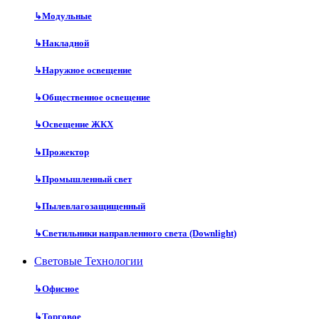
↳
Модульные
↳
Накладной
↳
Наружное освещение
↳
Общественное освещение
↳
Освещение ЖКХ
↳
Прожектор
↳
Промышленный свет
↳
Пылевлагозащищенный
↳
Светильники направленного света (Downlight)
Световые Технологии
↳
Офисное
↳
Торговое