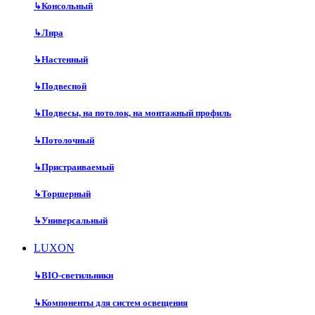
↳
Консольный
↳
Лира
↳
Настенный
↳
Подвесной
↳
Подвесы, на потолок, на монтажный профиль
↳
Потолочный
↳
Пристраиваемый
↳
Торшерный
↳
Универсальный
LUXON
↳
BIO-светильники
↳
Компоненты для систем освещения