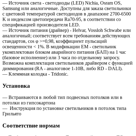
— Источник света - светодиоды (LED) Nichia, Osram OS,
Samsung или аналогичные. Доступны для заказа светильники
с цветовой температурой светодиодов в диапазоне 2700-6500
K и индексом цветопередачи Ra70-95, в соответствии со
спецификацией производителя LED.
— Источник питания (драйвер) - Helvar, Vossloh Schwabe или
аналогичный; соответствует всем требованиям действующих
стандартов, cos φ >=0,98, коэффициент пульсаций
освещенности < 1%. В модификации EM - светильник
укомплектован блоком аварийного питания (БАП) на 1 час
(базовое исполнение) или 3 часа по отдельному запросу.
Возможна комплектация светильников драйвером c функцией
диммирования (RA - аналоговое 1-10В, либо RD - DALI).
— Клеммная колодка - Tridonic.
Установка
— Встраиваются в любой тип подвесных потолков или в
потолки из гипсокартона
—
Инструкция по установке светильников в потолок типа
Грильято
Соответствие нормам