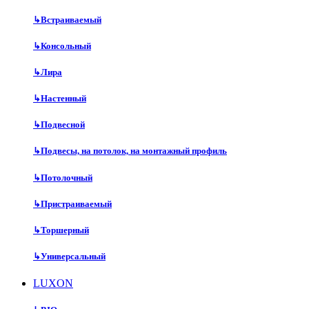
↳
Встраиваемый
↳
Консольный
↳
Лира
↳
Настенный
↳
Подвесной
↳
Подвесы, на потолок, на монтажный профиль
↳
Потолочный
↳
Пристраиваемый
↳
Торшерный
↳
Универсальный
LUXON