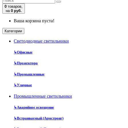
0
товаров,
на
0 руб.
Ваша корзина пуста!
Категории
Cветодиодные светильники
↳
Офисные
↳
Прожектора
↳
Промышленные
↳
Уличные
Промышленные светильники
↳
Аварийное освещение
↳
Встраиваемый (Армстронг)