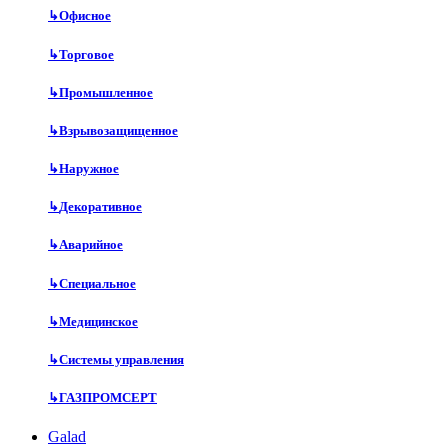
↳
Офисное
↳
Торговое
↳
Промышленное
↳
Взрывозащищенное
↳
Наружное
↳
Декоративное
↳
Аварийное
↳
Специальное
↳
Медицинское
↳
Системы управления
↳
ГАЗПРОМСЕРТ
Galad