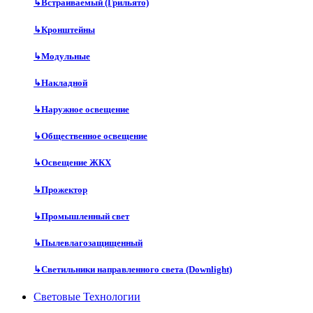
↳
Встраиваемый (Грильято)
↳
Кронштейны
↳
Модульные
↳
Накладной
↳
Наружное освещение
↳
Общественное освещение
↳
Освещение ЖКХ
↳
Прожектор
↳
Промышленный свет
↳
Пылевлагозащищенный
↳
Светильники направленного света (Downlight)
Световые Технологии