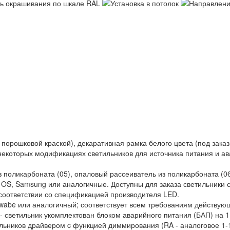
орошковой краской), декаративная рамка белого цвета (под заказ
 некоторых модификациях светильников для источника питания и ав
 поликарбоната (05), опаловый рассеиватель из поликарбоната (06
m OS, Samsung или аналогичные. Доступны для заказа светильники 
 соответствии со спецификацией производителя LED.
chwabe или аналогичный; соответствует всем требованиям действую
светильник укомплектован блоком аварийного питания (БАП) на 1 
льников драйвером c функцией диммирования (RA - аналоговое 1-10