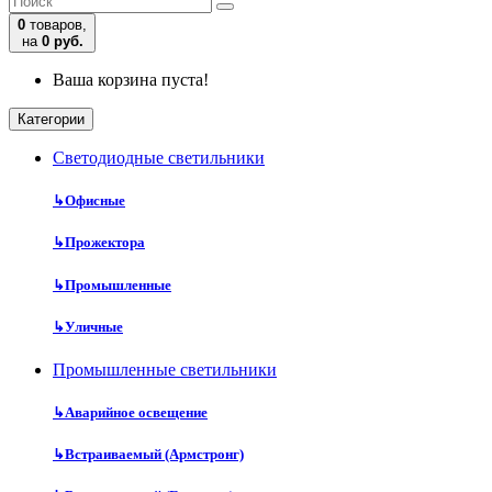
0
товаров,
на
0 руб.
Ваша корзина пуста!
Категории
Cветодиодные светильники
↳
Офисные
↳
Прожектора
↳
Промышленные
↳
Уличные
Промышленные светильники
↳
Аварийное освещение
↳
Встраиваемый (Армстронг)