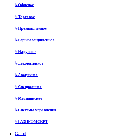
↳
Офисное
↳
Торговое
↳
Промышленное
↳
Взрывозащищенное
↳
Наружное
↳
Декоративное
↳
Аварийное
↳
Специальное
↳
Медицинское
↳
Системы управления
↳
ГАЗПРОМСЕРТ
Galad