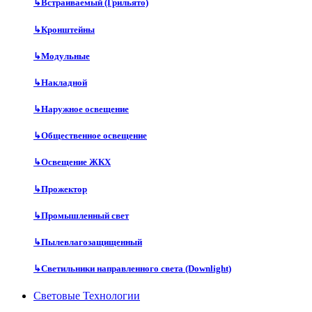
↳
Встраиваемый (Грильято)
↳
Кронштейны
↳
Модульные
↳
Накладной
↳
Наружное освещение
↳
Общественное освещение
↳
Освещение ЖКХ
↳
Прожектор
↳
Промышленный свет
↳
Пылевлагозащищенный
↳
Светильники направленного света (Downlight)
Световые Технологии