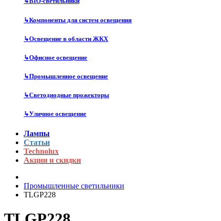
↳
BIO-светильники
↳
Компоненты для систем освещения
↳
Освещение в области ЖКХ
↳
Офисное освещение
↳
Промышленное освещение
↳
Светодиодные прожекторы
↳
Уличное освещение
Лампы
Статьи
Technolux
Акции и скидки
Промышленные светильники
TLGP228
TLGP228