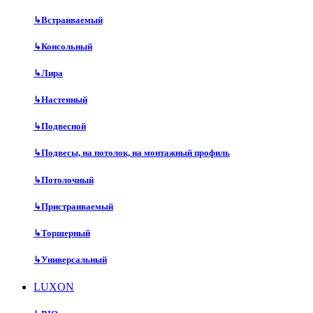
↳
Встраиваемый
↳
Консольный
↳
Лира
↳
Настенный
↳
Подвесной
↳
Подвесы, на потолок, на монтажный профиль
↳
Потолочный
↳
Пристраиваемый
↳
Торшерный
↳
Универсальный
LUXON