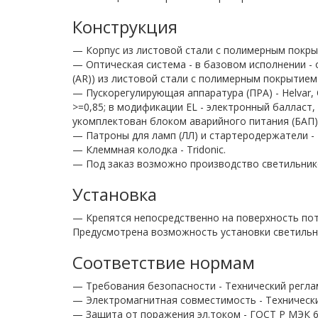
Конструкция
— Корпус из листовой стали с полимерным покры
— Оптическая система - в базовом исполнении -
(AR)) из листовой стали с полимерным покрытием
— Пускорегулирующая аппаратура (ПРА) - Helvar, O
>=0,85; в модификации EL - электронный балласт,
укомплектован блоком аварийного питания (БАП) н
— Патроны для ламп (ЛЛ) и стартеродержатели - 
— Клеммная колодка - Tridonic.
— Под заказ возможно производство светильнико
Установка
— Крепятся непосредственно на поверхность пот
Предусмотрена возможность установки светильн
Соответствие нормам
— Требования безопасности - Технический регла
— Электромагнитная совместимость - Технически
— Защита от поражения эл.током - ГОСТ Р МЭК 60