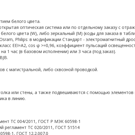
тием белого цвета.
 открытая оптическая система или по отдельному заказу с отра
 белого цвета (W), либо зеркальный (М) (коды для заказа в таб
sram, Philips: в модификации Стандарт - электромагнитный дросс
 класс EEI=A2, cos φ >=0,96, коэффициент пульсаций освещеннос
а 1 час (в базовом исполнении) или 3 часа (под заказ).
BJB.
в с магистральной, либо сквозной проводкой.
олка или стены, а также подвешиваются с помощью элементов 
ика в линию.
мент ТС 004/2011, ГОСТ Р МЭК 60598-1
й регламент ТС 020/2011, ГОСТ 51514
598-1, ГОСТ 12.2.007.0