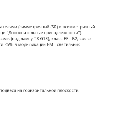
жателями (симметричный (SR) и асимметричный
лице "Дополнительные принадлежности").
ель (под лампу T8 G13), класс EEI=B2, cos φ
ти <5%; в модификации EM - светильник
подвеса на горизонтальной плоскости.