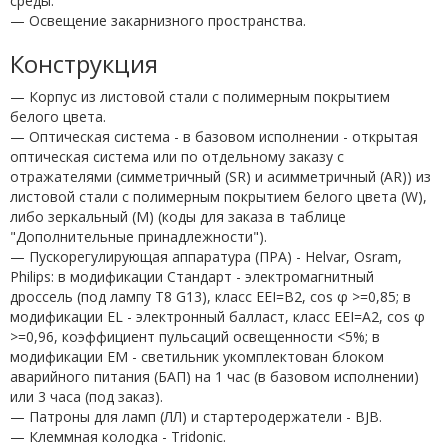
среды.
— Освещение закарнизного пространства.
Конструкция
— Корпус из листовой стали с полимерным покрытием
белого цвета.
— Оптическая система - в базовом исполнении - открытая
оптическая система или по отдельному заказу с
отражателями (симметричный (SR) и асимметричный (AR)) из
листовой стали с полимерным покрытием белого цвета (W),
либо зеркальный (М) (коды для заказа в таблице
"Дополнительные принадлежности").
— Пускорегулирующая аппаратура (ПРА) - Helvar, Osram,
Philips: в модификации Стандарт - электромагнитный
дроссель (под лампу T8 G13), класс EEI=B2, cos φ >=0,85; в
модификации EL - электронный балласт, класс EEI=A2, cos φ
>=0,96, коэффициент пульсаций освещенности <5%; в
модификации EM - светильник укомплектован блоком
аварийного питания (БАП) на 1 час (в базовом исполнении)
или 3 часа (под заказ).
— Патроны для ламп (ЛЛ) и стартеродержатели - BJB.
— Клеммная колодка - Tridonic.