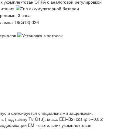
орпус и фиксируется специальными защелками.
ь (под лампу T8 G13), класс EEI=B2, cos φ >=0,85;
 модификации EM - светильник укомплектован