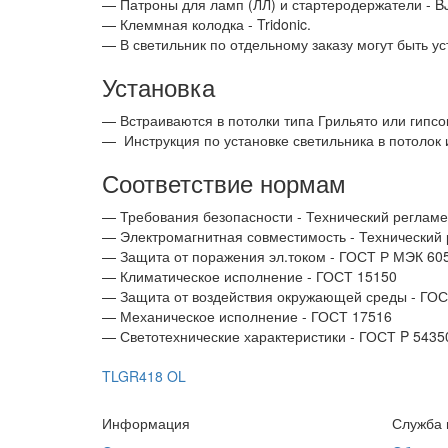
— Патроны для ламп (ЛЛ) и стартеродержатели - B
— Клеммная колодка - Tridonic.
— В светильник по отдельному заказу могут быть у
Установка
— Встраиваются в потолки типа Грильято или гипс
—
Инструкция по установке светильника в потолок 
Соответствие нормам
— Требования безопасности - Технический регламе
— Электромагнитная совместимость - Технический
— Защита от поражения эл.током - ГОСТ Р МЭК 605
— Климатическое исполнение - ГОСТ 15150
— Защита от воздействия окружающей среды - ГО
— Механическое исполнение - ГОСТ 17516
— Светотехнические характеристики - ГОСТ P 5435
TLGR418 OL
Информация
Служба 