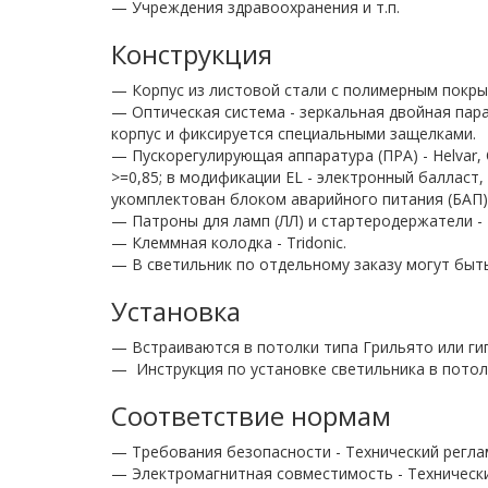
— Учреждения здравоохранения и т.п.
Конструкция
— Корпус из листовой стали с полимерным покры
— Оптическая система - зеркальная двойная пар
корпус и фиксируется специальными защелками.
— Пускорегулирующая аппаратура (ПРА) - Helvar, O
>=0,85; в модификации EL - электронный балласт,
укомплектован блоком аварийного питания (БАП) на
— Патроны для ламп (ЛЛ) и стартеродержатели - 
— Клеммная колодка - Tridonic.
— В светильник по отдельному заказу могут быть
Установка
— Встраиваются в потолки типа Грильято или ги
—
Инструкция по установке светильника в потол
Соответствие нормам
— Требования безопасности - Технический регла
— Электромагнитная совместимость - Технически