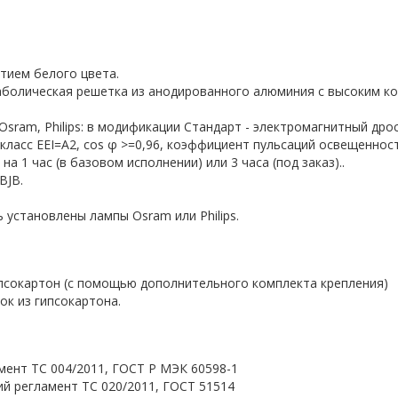
тием белого цвета.
аболическая решетка из анодированного алюминия c высоким к
sram, Philips: в модификации Стандарт - электромагнитный дросс
 класс EEI=A2, cos φ >=0,96, коэффициент пульсаций освещеннос
 1 час (в базовом исполнении) или 3 часа (под заказ)..
BJB.
 установлены лампы Osram или Philips.
псокартон (с помощью дополнительного комплекта крепления)
ок из гипсокартона.
мент ТС 004/2011, ГОСТ Р МЭК 60598-1
й регламент ТС 020/2011, ГОСТ 51514