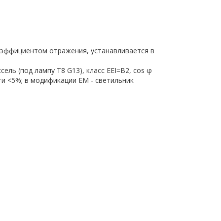
оэффициентом отражения, устанавливается в
ель (под лампу T8 G13), класс EEI=B2, cos φ
ти <5%; в модификации EM - светильник