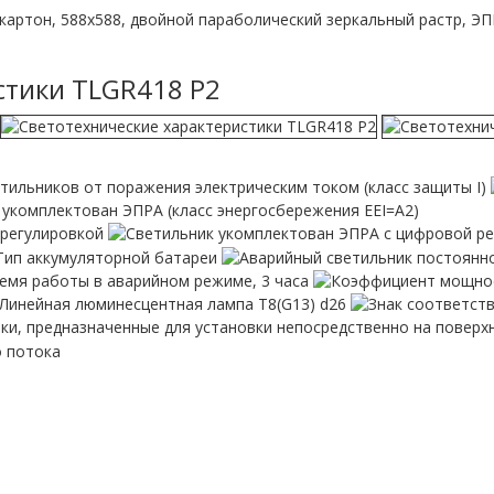
артон, 588х588, двойной параболический зеркальный растр, ЭПРА
стики TLGR418 P2