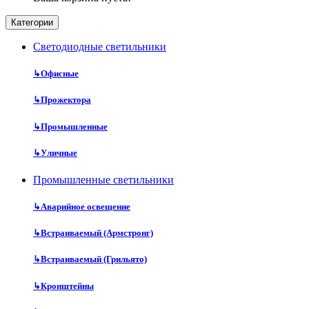
Категории
Cветодиодные светильники
↳
Офисные
↳
Прожектора
↳
Промышленные
↳
Уличные
Промышленные светильники
↳
Аварийное освещение
↳
Встраиваемый (Армстронг)
↳
Встраиваемый (Грильято)
↳
Кронштейны