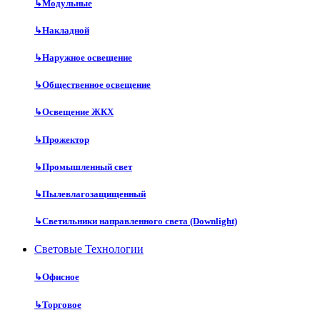
↳
Модульные
↳
Накладной
↳
Наружное освещение
↳
Общественное освещение
↳
Освещение ЖКХ
↳
Прожектор
↳
Промышленный свет
↳
Пылевлагозащищенный
↳
Светильники направленного света (Downlight)
Световые Технологии
↳
Офисное
↳
Торговое