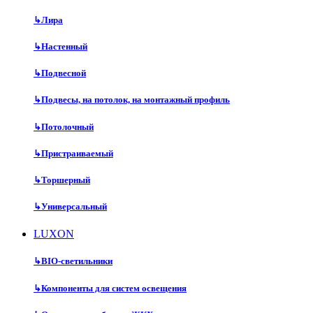
↳
Лира
↳
Настенный
↳
Подвесной
↳
Подвесы, на потолок, на монтажный профиль
↳
Потолочный
↳
Пристраиваемый
↳
Торшерный
↳
Универсальный
LUXON
↳
BIO-светильники
↳
Компоненты для систем освещения