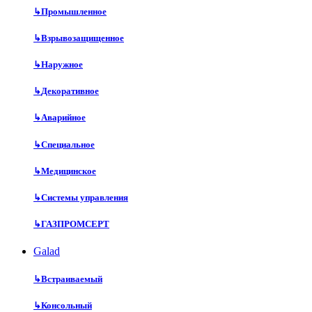
↳
Промышленное
↳
Взрывозащищенное
↳
Наружное
↳
Декоративное
↳
Аварийное
↳
Специальное
↳
Медицинское
↳
Системы управления
↳
ГАЗПРОМСЕРТ
Galad
↳
Встраиваемый
↳
Консольный