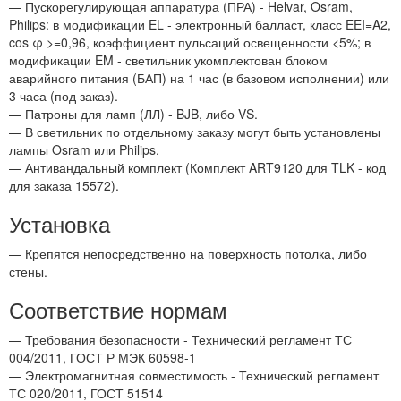
— Пускорегулирующая аппаратура (ПРА) - Helvar, Osram,
Philips: в модификации EL - электронный балласт, класс EEI=A2,
cos φ >=0,96, коэффициент пульсаций освещенности <5%; в
модификации EM - светильник укомплектован блоком
аварийного питания (БАП) на 1 час (в базовом исполнении) или
3 часа (под заказ).
— Патроны для ламп (ЛЛ) - BJB, либо VS.
— В светильник по отдельному заказу могут быть установлены
лампы Osram или Philips.
— Антивандальный комплект (Комплект ART9120 для TLK - код
для заказа 15572).
Установка
— Крепятся непосредственно на поверхность потолка, либо
стены.
Соответствие нормам
— Требования безопасности - Технический регламент ТС
004/2011, ГОСТ Р МЭК 60598-1
— Электромагнитная совместимость - Технический регламент
ТС 020/2011, ГОСТ 51514