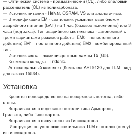
— Оптическая система - призматический (СL), либо опаловый
рассеиватель (OL) из поликарбоната.
— Источник питания - Helvar, OSRAM, VS или аналогичный.
— В модификации EM - светильник укомплектован блоком
аварийного питания (БАП) на 1 час (базовое исполнение) или 3
часа (под заказ). Тип аварийного светильника - автономный с
тремя вариантами режимов работы: EM0 - непостоянного
действия; EM1 - постоянного действия; EM2 - комбинированный
тип.
— Источник света - люминисцентные лампы T5 (G5).
— Клеммная колодка - Tridonic.
— Антивандальный комплект (Комплект ART9120 для TLM - код
для заказа 15534).
Установка
— Крепятся непосредственно на поверхность потолка, либо
стены.
— Встраиваются в подвесные потолки типа Армстронг,
Грильято, либо Гипсокартон.
— Встраиваются в нишу стены из Гипсокартона
—
Инструкция по установке светильника TLM в потолок (стену)
из гипсокартона.