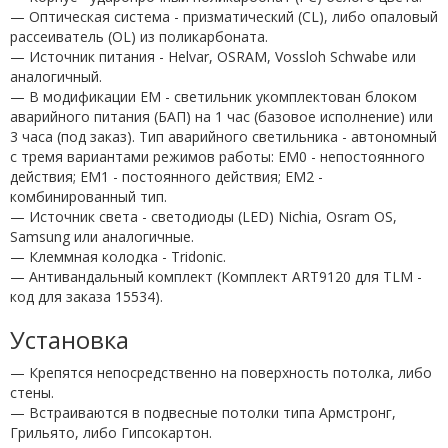
— Оптическая система - призматический (СL), либо опаловый
рассеиватель (OL) из поликарбоната.
— Источник питания - Helvar, OSRAM, Vossloh Schwabe или
аналогичный.
— В модификации EM - светильник укомплектован блоком
аварийного питания (БАП) на 1 час (базовое исполнение) или
3 часа (под заказ). Тип аварийного светильника - автономный
с тремя вариантами режимов работы: EM0 - непостоянного
действия; EM1 - постоянного действия; EM2 -
комбинированный тип.
— Источник света - светодиоды (LED) Nichia, Osram OS,
Samsung или аналогичные.
— Клеммная колодка - Tridonic.
— Антивандальный комплект (Комплект ART9120 для TLM -
код для заказа 15534).
Установка
— Крепятся непосредственно на поверхность потолка, либо
стены.
— Встраиваются в подвесные потолки типа Армстронг,
Грильято, либо Гипсокартон.