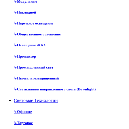
↳
Модульные
↳
Накладной
↳
Наружное освещение
↳
Общественное освещение
↳
Освещение ЖКХ
↳
Прожектор
↳
Промышленный свет
↳
Пылевлагозащищенный
↳
Светильники направленного света (Downlight)
Световые Технологии
↳
Офисное
↳
Торговое