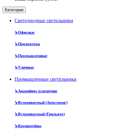
Категории
Cветодиодные светильники
↳
Офисные
↳
Прожектора
↳
Промышленные
↳
Уличные
Промышленные светильники
↳
Аварийное освещение
↳
Встраиваемый (Армстронг)
↳
Встраиваемый (Грильято)
↳
Кронштейны