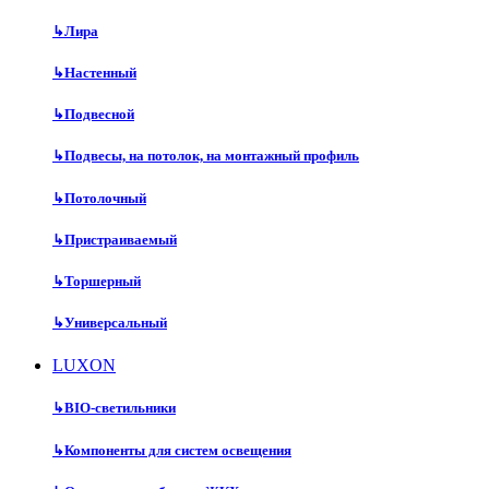
↳
Лира
↳
Настенный
↳
Подвесной
↳
Подвесы, на потолок, на монтажный профиль
↳
Потолочный
↳
Пристраиваемый
↳
Торшерный
↳
Универсальный
LUXON
↳
BIO-светильники
↳
Компоненты для систем освещения