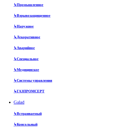
↳
Промышленное
↳
Взрывозащищенное
↳
Наружное
↳
Декоративное
↳
Аварийное
↳
Специальное
↳
Медицинское
↳
Системы управления
↳
ГАЗПРОМСЕРТ
Galad
↳
Встраиваемый
↳
Консольный