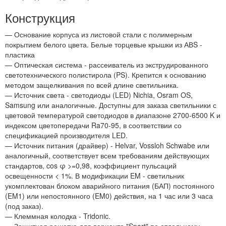
Конструкция
— Основание корпуса из листовой стали с полимерным
покрытием белого цвета. Белые торцевые крышки из АВS -
пластика
— Оптическая система - рассеиватель из экструдированного
светотехнического полистирола (PS). Крепится к основанию
методом защелкивания по всей длине светильника.
— Источник света - светодиоды (LED) Nichia, Osram OS,
Samsung или аналогичные. Доступны для заказа светильники с
цветовой температурой светодиодов в диапазоне 2700-6500 K и
индексом цветопередачи Ra70-95, в соответствии со
спецификацией производителя LED.
— Источник питания (драйвер) - Helvar, Vossloh Schwabe или
аналогичный, соответствует всем требованиям действующих
стандартов, cos φ >=0,98, коэффициент пульсаций
освещенности < 1%. В модификации EM - светильник
укомплектован блоком аварийного питания (БАП) постоянного
(EM1) или непостоянного (EM0) действия, на 1 час или 3 часа
(под заказ).
— Клеммная колодка - Tridonic.