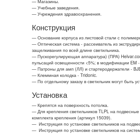
— Магазины.
— Учебные заведения.
— Учреждения здравоохранения.
Конструкция
— Основание корпуса из листовой стали с полимер
— Оптическая система - рассеиватель из экструди
защелкивания по всей длине светильника.
— Пускорегулирующая аппаратура) (ПРА) Helvar.com
пульсаций освещенности <5%; в модификации EM - с
— Патроны для амп (ЛЛ) и стартеродержатели - BJ
— Клеммная колодка - Tridonic.
— По отдельному заказу в светильник могут быть у
Установка
— Крепятся на поверхность потолка.
— Для крепления светильников TLPL на подвесные 
комплекта крепления (артикул 15039).
—
Инструкция по установке светильников на подве
—
Инструкция по установке светильников на систе