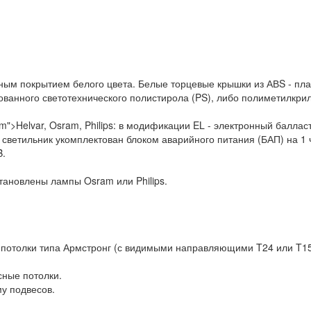
ным покрытием белого цвета. Белые торцевые крышки из АВS - пла
рованного светотехнического полистирола (PS), либо полиметилкр
">Helvar, Osram, Philips: в модификации EL - электронный балласт
ветильник укомплектован блоком аварийного питания (БАП) на 1 ча
B.
становлены лампы Osram или Philips.
потолки типа Армстронг (с видимыми направляющими T24 или T15
сные потолки.
му подвесов.