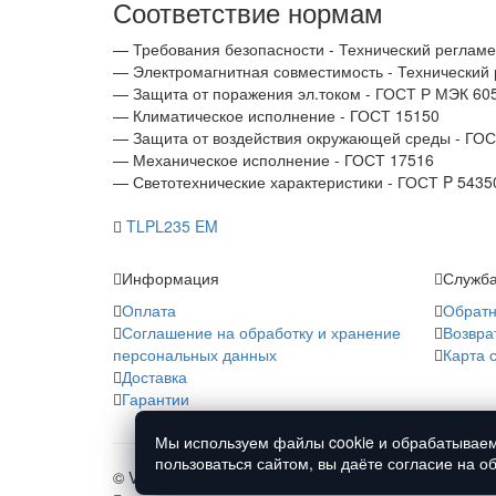
Соответствие нормам
— Требования безопасности - Технический регламе
— Электромагнитная совместимость - Технический
— Защита от поражения эл.током - ГОСТ Р МЭК 605
— Климатическое исполнение - ГОСТ 15150
— Защита от воздействия окружающей среды - ГО
— Механическое исполнение - ГОСТ 17516
— Светотехнические характеристики - ГОСТ P 5435
TLPL235 EM
Информация
Служба
Оплата
Обратн
Соглашение на обработку и хранение
Возвра
персональных данных
Карта 
Доставка
Гарантии
Мы используем файлы cookie и обрабатываем
пользоваться сайтом, вы даёте согласие на 
© Vfirma.ru 2008-2026 г. Все права защищены.