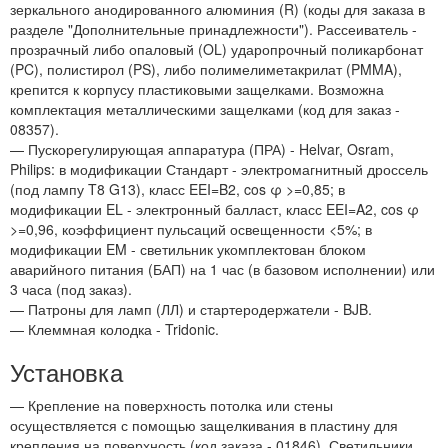
зеркального анодированного алюминия (R) (коды для заказа в
разделе "Дополнительные принадлежности"). Рассеиватель -
прозрачный либо опаловый (OL) ударопрочный поликарбонат
(PC), полистирол (PS), либо полимелиметакрилат (PMMA),
крепится к корпусу пластиковыми защелками. Возможна
комплектация металлическими защелками (код для заказ -
08357).
— Пускорегулирующая аппаратура (ПРА) - Helvar, Osram,
Philips: в модификации Стандарт - электромагнитный дроссель
(под лампу T8 G13), класс EEI=B2, cos φ >=0,85; в
модификации EL - электронный балласт, класс EEI=A2, cos φ
>=0,96, коэффициент пульсаций освещенности <5%; в
модификации EM - светильник укомплектован блоком
аварийного питания (БАП) на 1 час (в базовом исполнении) или
3 часа (под заказ).
— Патроны для ламп (ЛЛ) и стартеродержатели - BJB.
— Клеммная колодка - Tridonic.
Установка
— Крепление на поверхность потолка или стены
осуществляется с помощью защелкивания в пластину для
крепления на поверхность (код заказа - 01846). Светильники