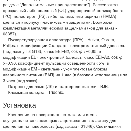
разделе "Дополнительные принадлежности"). Рассеиватель -
прозрачный либо опаловый (OL) ударопрочный поликарбонат
(PC), полистирол (PS), либо полимелиметакрилат (PMMA),
крепится к корпусу пластиковыми защелками. Возможна
комплектация металлическими защелками (код для заказ -
08357).
— Пускорегулирующая аппаратура (ПРА) - Helvar, Osram,
Philips: в модификации Стандарт - электромагнитный дроссель
(под лампу T8 G13), класс EEI=B2, cos φ >=0,85; в
модификации EL - электронный балласт, класс EEI=A2, cos φ
>=0,96, коэффициент пульсаций освещенности <5%; в
модификации EM - светильник укомплектован блоком
аварийного питания (БАП) на 1 час (в базовом исполнении) или
3 часа (под заказ).
— Патроны для ламп (ЛЛ) и стартеродержатели - BJB.
— Клеммная колодка - Tridonic.
Установка
— Крепление на поверхность потолка или стены
осуществляется с помощью защелкивания в пластину для
крепления на поверхность (код заказа - 01846). Светильники