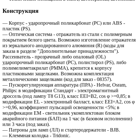
Конструкция
— Корпус - ударопрочный поликарбонат (PC) или АВS -
пластик (PS).
— Оптическая система - отражатель из стали с полимерным
покрытием белого цвета. Возможно изготовление отражателя
из зеркального анодированного алюминия (R) (коды для
заказа в разделе "Дополнительные принадлежности").
Рассеиватель - прозрачный либо опаловый (OL)
ударопрочный поликарбонат (PC), полистирол (PS), либо
полимелиметакрилат (PMMA), крепится к корпусу
пластиковыми защелками. Возможна комплектация
металлическими защелками (код для заказ - 08357).
— Пускорегулирующая аппаратура (ПРА) - Helvar, Osram,
Philips: в модификации Стандарт - электромагнитный
дроссель (под лампу T8 G13), класс EEI=B2, cos φ >=0,85; в
модификации EL - электронный балласт, класс EEI=A2, cos φ
>=0,96, коэффициент пульсаций освещенности <5%; в
модификации EM - светильник укомплектован блоком
аварийного питания (БАП) на 1 час (в базовом исполнении)
или 3 часа (под заказ).
— Патроны для ламп (ЛЛ) и стартеродержатели - BJB.
— Клеммная колодка - Tridonic.