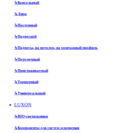
↳
Консольный
↳
Лира
↳
Настенный
↳
Подвесной
↳
Подвесы, на потолок, на монтажный профиль
↳
Потолочный
↳
Пристраиваемый
↳
Торшерный
↳
Универсальный
LUXON
↳
BIO-светильники
↳
Компоненты для систем освещения