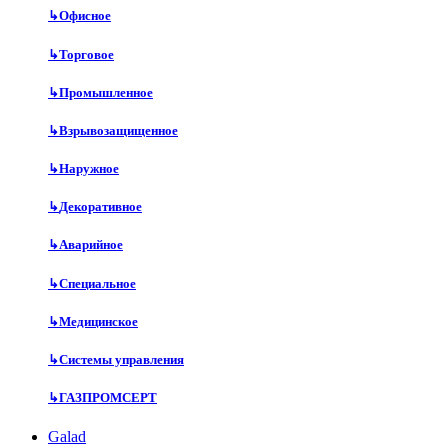
↳
Офисное
↳
Торговое
↳
Промышленное
↳
Взрывозащищенное
↳
Наружное
↳
Декоративное
↳
Аварийное
↳
Специальное
↳
Медицинское
↳
Системы управления
↳
ГАЗПРОМСЕРТ
Galad