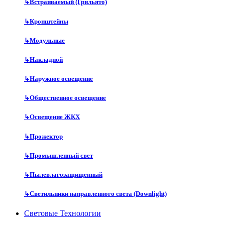
↳
Встраиваемый (Грильято)
↳
Кронштейны
↳
Модульные
↳
Накладной
↳
Наружное освещение
↳
Общественное освещение
↳
Освещение ЖКХ
↳
Прожектор
↳
Промышленный свет
↳
Пылевлагозащищенный
↳
Светильники направленного света (Downlight)
Световые Технологии