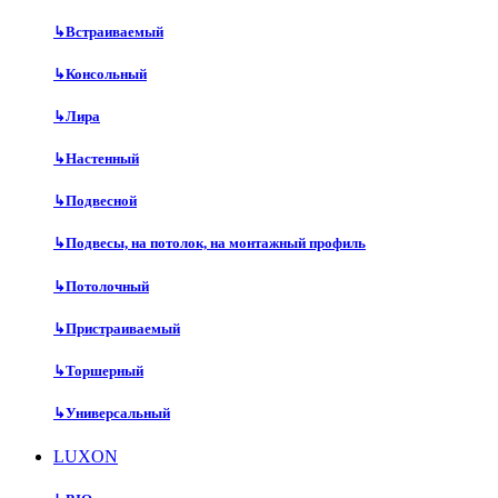
↳
Встраиваемый
↳
Консольный
↳
Лира
↳
Настенный
↳
Подвесной
↳
Подвесы, на потолок, на монтажный профиль
↳
Потолочный
↳
Пристраиваемый
↳
Торшерный
↳
Универсальный
LUXON